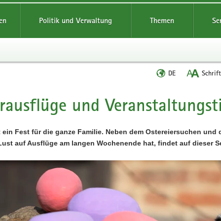
reifende
en
Politik und Verwaltung
Themen
Se
Sprache
DE
Schrif
wechseln
rausflüge und Veranstaltungst
t
t ein Fest für die ganze Familie. Neben dem Ostereiersuchen und
Lust auf Ausflüge am langen Wochenende hat, findet auf dieser Se