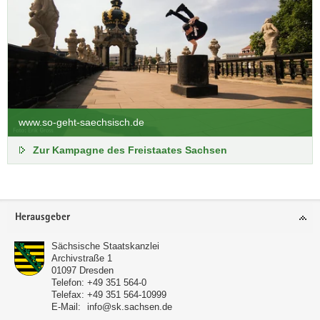
Vom Zittauer Gebirge bis hin zum Vogtland laden die
vielseitigen Ski- und Sportgebiete zu erlebnisreichen Stunden
im Schnee ein.
Winterland Sachsen
www.so-geht-saechsisch.de
Zur Kampagne des Freistaates Sachsen
Footer-
Herausgeber
Bereich
Sächsische Staatskanzlei
Archivstraße 1
01097
Dresden
Telefon:
+49 351 564-0
Weihnachtsland Sachsen
Telefax:
+49 351 564-10999
E-Mail:
info@sk.sachsen.de