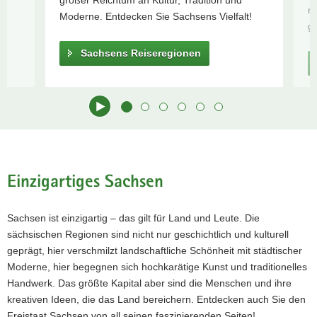
großer Reichtum an Kultur, Tradition und
no
in Sachsen
a
Moderne. Entdecken Sie Sachsens Vielfalt!
ga
Sächsische
v
Schmalspurbahnen
i
Sachsens Reiseregionen
Sorben
g
a
t
i
o
n
Hauptinhalt
Einzigartiges Sachsen
Sachsen ist einzigartig – das gilt für Land und Leute. Die
sächsischen Regionen sind nicht nur geschichtlich und kulturell
geprägt, hier verschmilzt landschaftliche Schönheit mit städtischer
Moderne, hier begegnen sich hochkarätige Kunst und traditionelles
Handwerk. Das größte Kapital aber sind die Menschen und ihre
Reiseregionen in Sachsen
kreativen Ideen, die das Land bereichern. Entdecken auch Sie den
Freistaat Sachsen von all seinen faszinierenden Seiten!