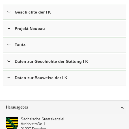
Geschichte der I K
Projekt Neubau
Taufe
Daten zur Geschichte der Gattung I K
Daten zur Bauweise der I K
Footer-
Herausgeber
Bereich
Sächsische Staatskanzlei
Archivstraße 1
01097
Dresden