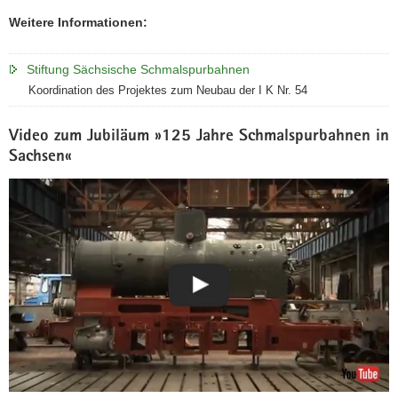
a
Weitere Informationen:
v
i
Stiftung Sächsische Schmalspurbahnen
g
Koordination des Projektes zum Neubau der I K Nr. 54
a
t
Video zum Jubiläum »125 Jahre Schmalspurbahnen in
i
Sachsen«
o
n