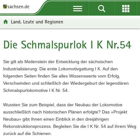
P
P
H
F
o
o
a
o
r
r
u
o
Land, Leute und Regionen
t
t
p
t
a
a
t
e
l
l
i
r
Die Schmalspurlok I K Nr.54
Hauptinhalt
ü
n
n
-
b
a
h
B
e
v
a
e
Sie gilt als Meilenstein der Entwicklung der sächsischen
r
i
l
r
Industrialisierung: Die erste Lokomotivgattung I K. Auf den
g
g
t
e
folgenden Seiten finden Sie alles Wissenswerte vom Erfolg,
r
a
i
Verschwinden und schließlich der Wiedergeburt der legendären
e
t
c
Schmalspurlokomotive I K Nr. 54.
i
i
h
f
o
Wussten Sie zum Beispiel, dass der Neubau der Lokomotive
e
n
ausschließlich nach historischen Plänen erfolgte? Das »Projekt
n
Neubau« gibt Ihnen einen Einblick in den dreijährigen
d
Rekonstruktionsprozess. Begleiten Sie die I K Nr. 54 auf ihrem Weg
e
zurück auf die Schienen.
N